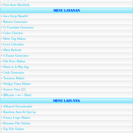
•
Free Auto Backlink
MENU LAYANAN
•
Java Scrip Base64
•
Banner Generator
•
G-Translate Generator
•
Color Checker
•
Mete Tag Maker
•
Love Calculate
•
Meta Refresh
•
I-Frame Generator
•
File Prov Maker
•
Html to Js Php Asp
•
Link Generator
•
Textarea Maker
•
Widget Time Maker
•
Source View
[
2
]
•
BBcode <-to-> Html
MENU LAIN-NYA
•
4Shared Downloader
•
Random Ayat Al-Qur'an
•
Funny Logo Maker
•
Rename File Online
•
Zip File Online