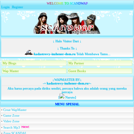
W
E
L
C
O
M
E
T
O
S
C
A
N
D
W
A
P
Login
|
Register
↓ Halo Visitor Dari ↓
↓ Thanks To ↓
kadastrovy-inzhener-dom.ru
Telah Membawa Tamu...
My Blogs
My Partner
Wap Master
Guest Books
↓WAPMASTER BY↓
-=
kadastrovy-inzhener-dom.ru
=-
Aku harus percaya pada diriku sendiri, percaya bahwa aku adalah orang yang mereka
percaya
[
Naruto]
MENU SPESIAL
•
Creat WapMaster
•
Game Zone
•
Video Zone
•
Search Mp3
•
Zona SCANDAL