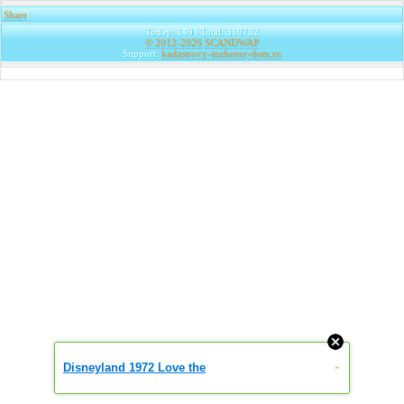
Share
|
Today: 149 | Total: 319732
© 2012-2026
SCANDWAP
Support:
kadastrovy-inzhener-dom.ru
Disneyland 1972 Love the
»