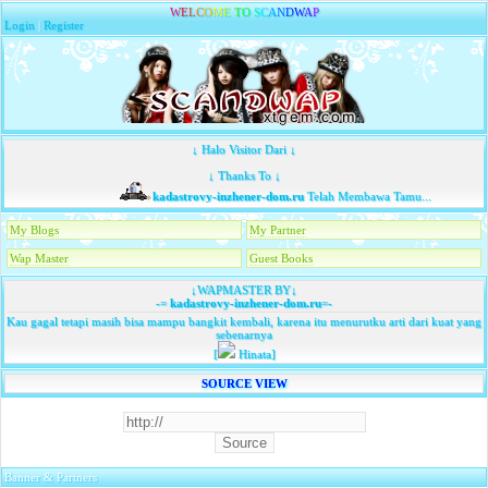
W
E
L
C
O
M
E
T
O
S
C
A
N
D
W
A
P
Login
|
Register
↓ Halo Visitor Dari ↓
↓ Thanks To ↓
kadastrovy-inzhener-dom.ru
Telah Membawa Tamu...
My Blogs
My Partner
Wap Master
Guest Books
↓WAPMASTER BY↓
-=
kadastrovy-inzhener-dom.ru
=-
Kau gagal tetapi masih bisa mampu bangkit kembali, karena itu menurutku arti dari kuat yang
sebenarnya
[
Hinata]
SOURCE VIEW
Banner & Partners