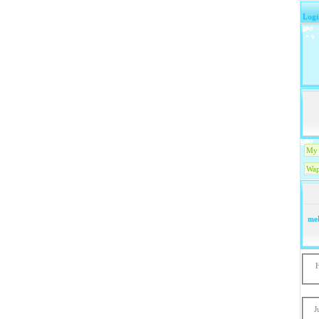
Logi
My 
Wap
mel
J