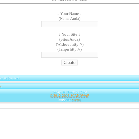
↓ Your Name ↓
(Nama Anda)
↓ Your Site ↓
(Situs Anda)
(Without http://)
(Tanpa http://)
er & Partners
e
|
Today: 6 | Total: 212528
© 2012-2026
SCANDWAP
Support:
xtgem