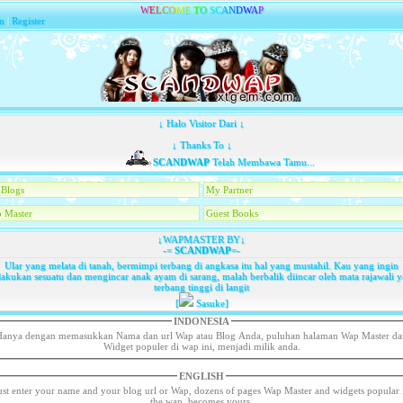
W
E
L
C
O
M
E
T
O
S
C
A
N
D
W
A
P
n
|
Register
↓ Halo Visitor Dari ↓
↓ Thanks To ↓
SCANDWAP
Telah Membawa Tamu...
Blogs
My Partner
 Master
Guest Books
↓WAPMASTER BY↓
-=
SCANDWAP
=-
Ular yang melata di tanah, bermimpi terbang di angkasa itu hal yang mustahil. Kau yang ingin
akukan sesuatu dan mengincar anak ayam di sarang, malah berbalik diincar oleh mata rajawali 
terbang tinggi di langit
[
Sasuke]
INDONESIA
Hanya dengan memasukkan Nama dan url Wap atau Blog Anda, puluhan halaman Wap Master da
Widget populer di wap ini, menjadi milik anda.
ENGLISH
ust enter your name and your blog url or Wap, dozens of pages Wap Master and widgets popular 
the wap, becomes yours.