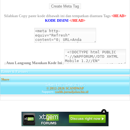
Silahkan Copy paste kode dibawah ini dan tempatkan diantara Tags
<HEAD>
KODE DISINI
</HEAD>
↓Atau Langsung Masukan Kode Ini↓
Banner & Partners
Share
|
Today: 1267 | Total: 271905
© 2012-2026
SCANDWAP
Support:
xsehb.jurnaljalan.biz.id