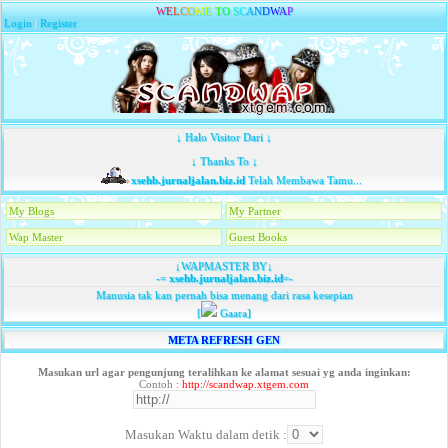
W
E
L
C
O
M
E
T
O
S
C
A
N
D
W
A
P
Login
|
Register
↓ Halo Visitor Dari ↓
↓ Thanks To ↓
xsehb.jurnaljalan.biz.id
Telah Membawa Tamu...
My Blogs
My Partner
Wap Master
Guest Books
↓WAPMASTER BY↓
-=
xsehb.jurnaljalan.biz.id
=-
Manusia tak kan pernah bisa menang dari rasa kesepian
[
Gaara]
META REFRESH GEN
Masukan url agar pengunjung teralihkan ke alamat sesuai yg anda inginkan:
Contoh :
http://scandwap.xtgem.com
Masukan Waktu dalam detik :