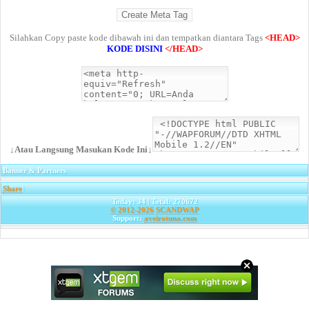
Silahkan Copy paste kode dibawah ini dan tempatkan diantara Tags
<HEAD>
KODE DISINI
</HEAD>
↓Atau Langsung Masukan Kode Ini↓
Banner & Partners
Share
|
Today: 34 | Total: 270672
© 2012-2026
SCANDWAP
Support:
aveirotuna.com