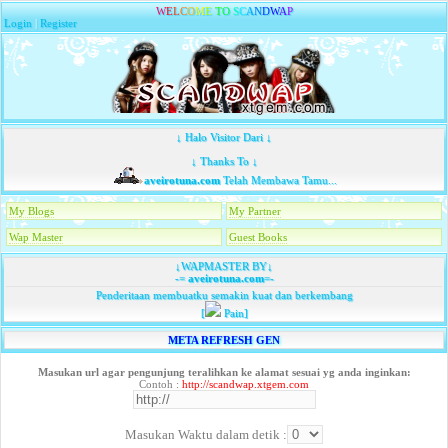
W
E
L
C
O
M
E
T
O
S
C
A
N
D
W
A
P
Login
|
Register
↓ Halo Visitor Dari ↓
↓ Thanks To ↓
aveirotuna.com
Telah Membawa Tamu...
My Blogs
My Partner
Wap Master
Guest Books
↓WAPMASTER BY↓
-=
aveirotuna.com
=-
Penderitaan membuatku semakin kuat dan berkembang
[
Pain]
META REFRESH GEN
Masukan url agar pengunjung teralihkan ke alamat sesuai yg anda inginkan:
Contoh :
http://scandwap.xtgem.com
Masukan Waktu dalam detik :