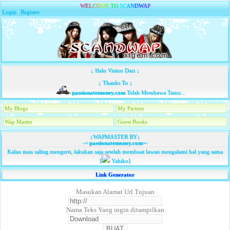
W
E
L
C
O
M
E
T
O
S
C
A
N
D
W
A
P
Login
|
Register
↓ Halo Visitor Dari ↓
↓ Thanks To ↓
passionatemoney.com
Telah Membawa Tamu...
My Blogs
My Partner
Wap Master
Guest Books
↓WAPMASTER BY↓
-=
passionatemoney.com
=-
Kalau mau saling mengerti, lakukan saja setelah membuat lawan mengalami hal yang sama
[
Yahiko]
Link Generator
Masukan Alamat Url Tujuan
Nama Teks Yang ingin ditampilkan