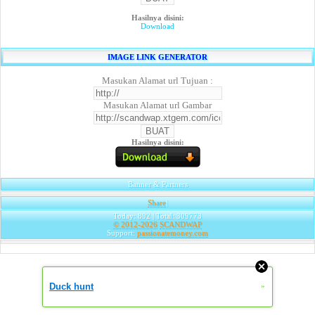
Hasilnya disini:
Download
IMAGE LINK GENERATOR
Masukan Alamat url Tujuan :
Masukan Alamat url Gambar
Hasilnya disini:
Banner & Partners
Share
|
Today: 892 | Total: 309773
© 2012-2026
SCANDWAP
Support:
passionatemoney.com
Duck hunt
»