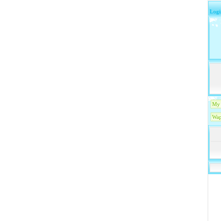
Logi
My 
Wap