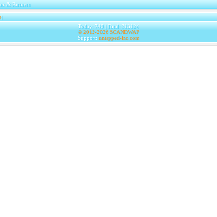
er & Partners
e
|
Today: 740 | Total: 313124
© 2012-2026
SCANDWAP
Support:
untapped-inc.com