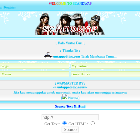
W
E
L
C
O
M
E
T
O
S
C
A
N
D
W
A
P
n
|
Register
↓ Halo Visitor Dari ↓
↓ Thanks To ↓
untapped-inc.com
Telah Membawa Tamu...
Blogs
My Partner
 Master
Guest Books
↓WAPMASTER BY↓
-=
untapped-inc.com
=-
Jika kau menungguku untuk menyerah, maka kau akan menunggu selamanya
[
Naruto]
Source Text & Html
Get Text:
Get HTML
: