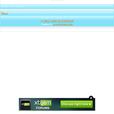
Banner & Partners
Share
|
Today: 18 | Total: 297439
© 2012-2026
SCANDWAP
Support:
aveirotuna.com