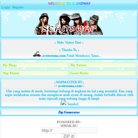
W
E
L
C
O
M
E
T
O
S
C
A
N
D
W
A
P
Login
|
Register
↓ Halo Visitor Dari ↓
↓ Thanks To ↓
aveirotuna.com
Telah Membawa Tamu...
My Blogs
My Partner
Wap Master
Guest Books
↓WAPMASTER BY↓
-=
aveirotuna.com
=-
Ular yang melata di tanah, bermimpi terbang di angkasa itu hal yang mustahil. Kau yang
ingin melakukan sesuatu dan mengincar anak ayam di sarang, malah berbalik diincar oleh
mata rajawali yang terbang tinggi di langit
[
Sasuke]
Zip Generator
POWERED BY:
SIMAK.RU