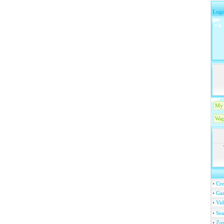
Logi
My 
Wap
•
Cre
•
Ga
•
Vi
•
Se
•
Zo