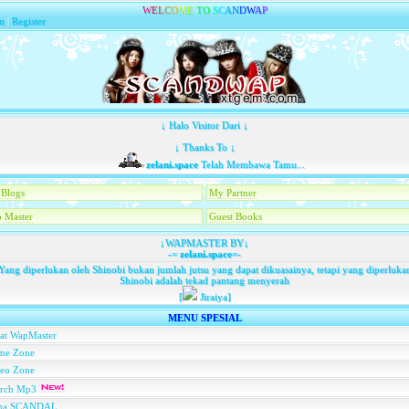
W
E
L
C
O
M
E
T
O
S
C
A
N
D
W
A
P
n
|
Register
↓ Halo Visitor Dari ↓
↓ Thanks To ↓
zelani.space
Telah Membawa Tamu...
Blogs
My Partner
 Master
Guest Books
↓WAPMASTER BY↓
-=
zelani.space
=-
Yang diperlukan oleh Shinobi bukan jumlah jutsu yang dapat dikuasainya, tetapi yang diperluka
Shinobi adalah tekad pantang menyerah
[
Jiraiya]
MENU SPESIAL
at WapMaster
me Zone
deo Zone
arch Mp3
na SCANDAL