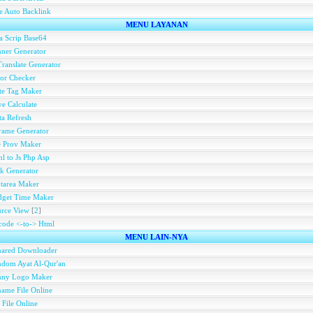
e Auto Backlink
MENU LAYANAN
a Scrip Base64
ner Generator
ranslate Generator
or Checker
te Tag Maker
e Calculate
a Refresh
rame Generator
e Prov Maker
l to Js Php Asp
k Generator
tarea Maker
dget Time Maker
rce View
[
2
]
ode <-to-> Html
MENU LAIN-NYA
hared Downloader
dom Ayat Al-Qur'an
nny Logo Maker
ame File Online
 File Online