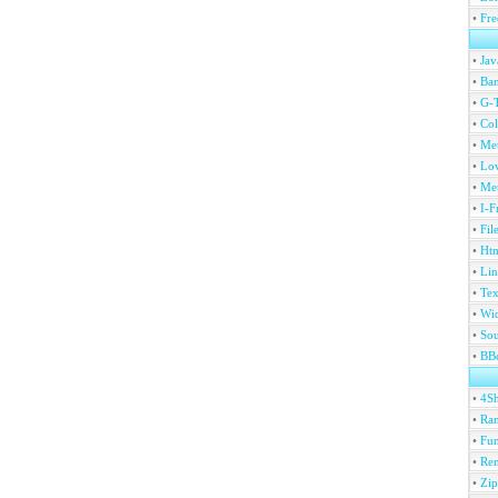
•
Fre
•
Jav
•
Ban
•
G-T
•
Col
•
Me
•
Lov
•
Met
•
I-F
•
Fil
•
Htm
•
Lin
•
Tex
•
Wi
•
Sou
•
BBc
•
4S
•
Ran
•
Fu
•
Ren
•
Zip