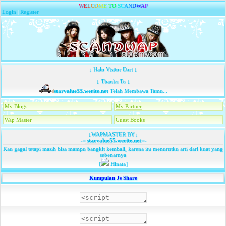
W
E
L
C
O
M
E
T
O
S
C
A
N
D
W
A
P
Login
|
Register
↓ Halo Visitor Dari ↓
↓ Thanks To ↓
starvalue55.werite.net
Telah Membawa Tamu...
My Blogs
My Partner
Wap Master
Guest Books
↓WAPMASTER BY↓
-=
starvalue55.werite.net
=-
Kau gagal tetapi masih bisa mampu bangkit kembali, karena itu menurutku arti dari kuat yang
sebenarnya
[
Hinata]
Kumpulan Js Share