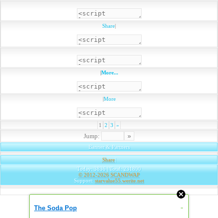
Share
|
|
More...
|
More
1
2
3
»
Jump:
Banner & Partners
Share
|
Today: 3836 | Total: 231890
© 2012-2026
SCANDWAP
Support:
starvalue55.werite.net
The Soda Pop
»