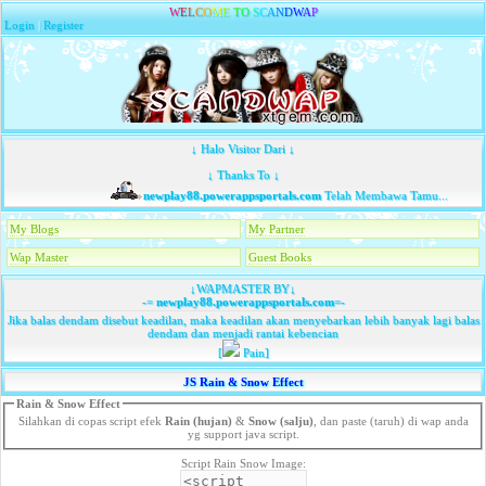
W
E
L
C
O
M
E
T
O
S
C
A
N
D
W
A
P
Login
|
Register
↓ Halo Visitor Dari ↓
↓ Thanks To ↓
newplay88.powerappsportals.com
Telah Membawa Tamu...
My Blogs
My Partner
Wap Master
Guest Books
↓WAPMASTER BY↓
-=
newplay88.powerappsportals.com
=-
Jika balas dendam disebut keadilan, maka keadilan akan menyebarkan lebih banyak lagi balas
dendam dan menjadi rantai kebencian
[
Pain]
JS Rain & Snow Effect
Rain & Snow Effect
Silahkan di copas script efek
Rain (hujan)
&
Snow (salju)
, dan paste (taruh) di wap anda
yg support java script.
Script Rain Snow Image: