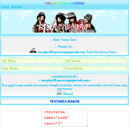
W
E
L
C
O
M
E
T
O
S
C
A
N
D
W
A
P
Login
|
Register
↓ Halo Visitor Dari ↓
↓ Thanks To ↓
newplay88.powerappsportals.com
Telah Membawa Tamu...
My Blogs
My Partner
Wap Master
Guest Books
↓WAPMASTER BY↓
-=
newplay88.powerappsportals.com
=-
Kau gagal tetapi masih bisa mampu bangkit kembali, karena itu menurutku arti dari kuat yang
sebenarnya
[
Hinata]
TEXTAREA MAKER