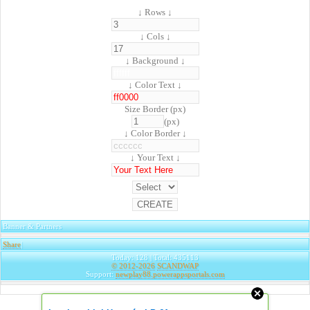
↓ Rows ↓
↓ Cols ↓
↓ Background ↓
↓ Color Text ↓
Size Border (px)
(px)
↓ Color Border ↓
↓ Your Text ↓
Banner & Partners
Share
|
Today: 128 | Total: 435113
© 2012-2026
SCANDWAP
Support:
newplay88.powerappsportals.com