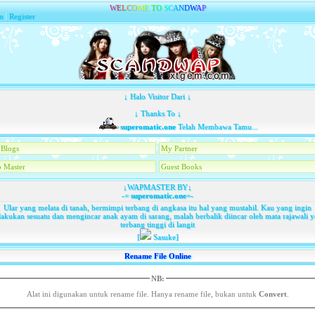
W
E
L
C
O
M
E
T
O
S
C
A
N
D
W
A
P
n
|
Register
↓ Halo Visitor Dari ↓
↓ Thanks To ↓
superomatic.one
Telah Membawa Tamu...
Blogs
My Partner
 Master
Guest Books
↓WAPMASTER BY↓
-=
superomatic.one
=-
Ular yang melata di tanah, bermimpi terbang di angkasa itu hal yang mustahil. Kau yang ingin
akukan sesuatu dan mengincar anak ayam di sarang, malah berbalik diincar oleh mata rajawali 
terbang tinggi di langit
[
Sasuke]
Rename File Online
NB:
Alat ini digunakan untuk rename file. Hanya rename file, bukan untuk
Convert
.