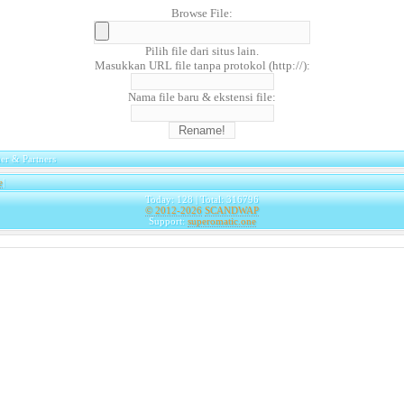
Browse File:
Pilih file dari situs lain.
Masukkan URL file tanpa protokol (http://):
Nama file baru & ekstensi file:
er & Partners
e
|
Today: 128 | Total: 316796
© 2012-2026
SCANDWAP
Support:
superomatic.one