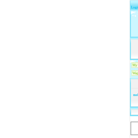
Logi
My 
Wap
mel