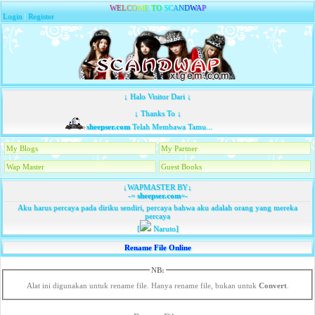
W
E
L
C
O
M
E
T
O
S
C
A
N
D
W
A
P
Login
|
Register
↓ Halo Visitor Dari ↓
↓ Thanks To ↓
sheepser.com
Telah Membawa Tamu...
My Blogs
My Partner
Wap Master
Guest Books
↓WAPMASTER BY↓
-=
sheepser.com
=-
Aku harus percaya pada diriku sendiri, percaya bahwa aku adalah orang yang mereka
percaya
[
Naruto]
Rename File Online
NB:
Alat ini digunakan untuk rename file. Hanya rename file, bukan untuk
Convert
.