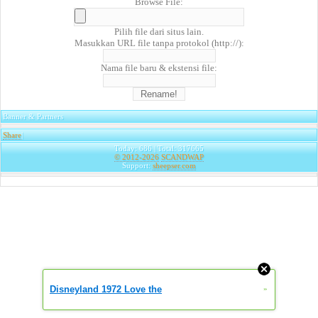
Browse File:
Pilih file dari situs lain.
Masukkan URL file tanpa protokol (http://):
Nama file baru & ekstensi file:
Banner & Partners
Share
|
Today: 686 | Total: 317665
© 2012-2026
SCANDWAP
Support:
sheepser.com
Disneyland 1972 Love the
»