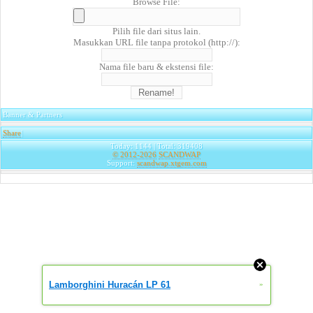
Browse File:
Pilih file dari situs lain.
Masukkan URL file tanpa protokol (http://):
Nama file baru & ekstensi file:
Banner & Partners
Share
|
Today: 1144 | Total: 319408
© 2012-2026
SCANDWAP
Support:
scandwap.xtgem.com
Lamborghini Huracán LP 61
»