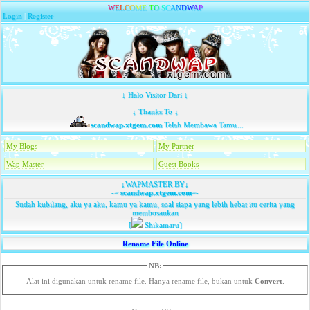
W
E
L
C
O
M
E
T
O
S
C
A
N
D
W
A
P
Login
|
Register
↓ Halo Visitor Dari ↓
↓ Thanks To ↓
scandwap.xtgem.com
Telah Membawa Tamu...
My Blogs
My Partner
Wap Master
Guest Books
↓WAPMASTER BY↓
-=
scandwap.xtgem.com
=-
Sudah kubilang, aku ya aku, kamu ya kamu, soal siapa yang lebih hebat itu cerita yang
membosankan
[
Shikamaru]
Rename File Online
NB:
Alat ini digunakan untuk rename file. Hanya rename file, bukan untuk
Convert
.