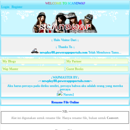
W
E
L
C
O
M
E
T
O
S
C
A
N
D
W
A
P
Login
|
Register
↓ Halo Visitor Dari ↓
↓ Thanks To ↓
newplay88.powerappsportals.com
Telah Membawa Tamu...
My Blogs
My Partner
Wap Master
Guest Books
↓WAPMASTER BY↓
-=
newplay88.powerappsportals.com
=-
Aku harus percaya pada diriku sendiri, percaya bahwa aku adalah orang yang mereka
percaya
[
Naruto]
Rename File Online
NB:
Alat ini digunakan untuk rename file. Hanya rename file, bukan untuk
Convert
.