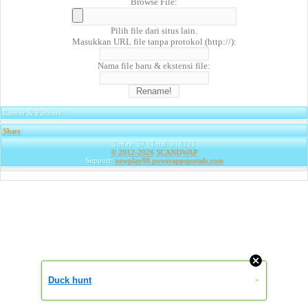
Browse File:
Pilih file dari situs lain.
Masukkan URL file tanpa protokol (http://):
Nama file baru & ekstensi file:
Banner & Partners
Share
|
Today: 57 | Total: 318321
© 2012-2026
SCANDWAP
Support:
newplay88.powerappsportals.com
Duck hunt
»