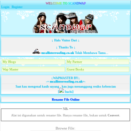
W
E
L
C
O
M
E
T
O
S
C
A
N
D
W
A
P
Login
|
Register
↓ Halo Visitor Dari ↓
↓ Thanks To ↓
mcallisterroofing.co.uk
Telah Membawa Tamu...
My Blogs
My Partner
Wap Master
Guest Books
↓WAPMASTER BY↓
-=
mcallisterroofing.co.uk
=-
Saat kau mengenal kasih sayang , kau juga menanggung resiko kebencian
[
Itachi]
Rename File Online
NB:
Alat ini digunakan untuk rename file. Hanya rename file, bukan untuk
Convert
.
Browse File: