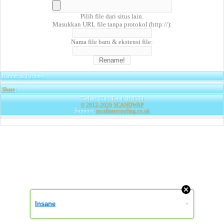
Pilih file dari situs lain.
Masukkan URL file tanpa protokol (http://):
Nama file baru & ekstensi file:
Banner & Partners
Share
|
Today: 274 | Total: 318538
© 2012-2026
SCANDWAP
Support:
mcallisterroofing.co.uk
Insane
»