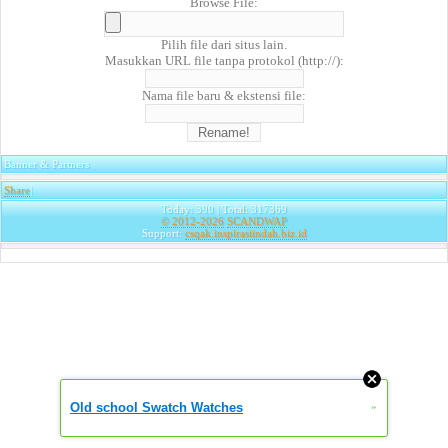
Browse File:
Pilih file dari situs lain.
Masukkan URL file tanpa protokol (http://):
Nama file baru & ekstensi file:
Banner & Partners
Share
|
Today: 390 | Total: 317369
© 2012-2026
SCANDWAP
Support:
csqak.inspirasiindah.biz.id
Old school Swatch Watches
»