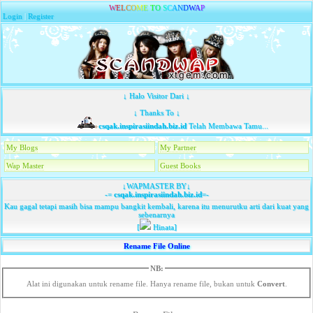
W
E
L
C
O
M
E
T
O
S
C
A
N
D
W
A
P
Login
|
Register
↓ Halo Visitor Dari ↓
↓ Thanks To ↓
csqak.inspirasiindah.biz.id
Telah Membawa Tamu...
My Blogs
My Partner
Wap Master
Guest Books
↓WAPMASTER BY↓
-=
csqak.inspirasiindah.biz.id
=-
Kau gagal tetapi masih bisa mampu bangkit kembali, karena itu menurutku arti dari kuat yang
sebenarnya
[
Hinata]
Rename File Online
NB:
Alat ini digunakan untuk rename file. Hanya rename file, bukan untuk
Convert
.