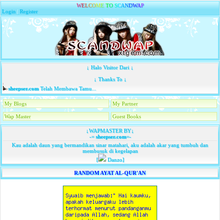
W
E
L
C
O
M
E
T
O
S
C
A
N
D
W
A
P
Login
|
Register
↓ Halo Visitor Dari ↓
↓ Thanks To ↓
sheepser.com
Telah Membawa Tamu...
My Blogs
My Partner
Wap Master
Guest Books
↓WAPMASTER BY↓
-=
sheepser.com
=-
Kau adalah daun yang bermandikan sinar matahari, aku adalah akar yang tumbuh dan
membusuk di kegelapan
[
Danzo]
RANDOM AYAT AL-QUR'AN