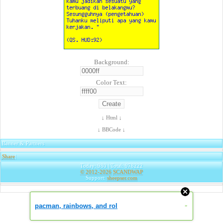
Background:
Color Text:
↓ Html ↓
↓ BBCode ↓
Banner & Partners
Share
|
Today: 980 | Total: 978222
© 2012-2026
SCANDWAP
Support:
sheepser.com
pacman, rainbows, and rol
»