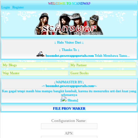
W
E
L
C
O
M
E
T
O
S
C
A
N
D
W
A
P
Login
|
Register
↓ Halo Visitor Dari ↓
↓ Thanks To ↓
boomslot.powerappsportals.com
Telah Membawa Tamu...
My Blogs
My Partner
Wap Master
Guest Books
↓WAPMASTER BY↓
-=
boomslot.powerappsportals.com
=-
Kau gagal tetapi masih bisa mampu bangkit kembali, karena itu menurutku arti dari kuat yang
sebenarnya
[
Hinata]
FILE PROV MAKER
Configuration Name:
APN: