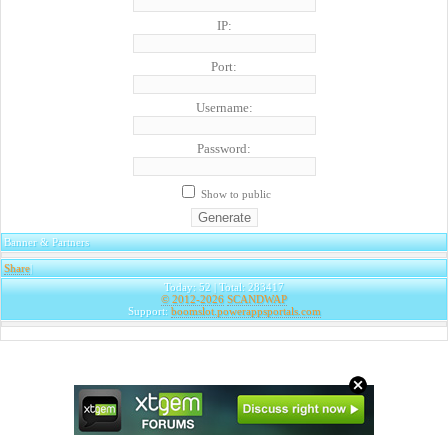
IP:
Port:
Username:
Password:
Show to public
Banner & Partners
Share
|
Today: 52 | Total: 283417
© 2012-2026
SCANDWAP
Support:
boomslot.powerappsportals.com