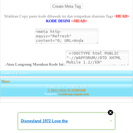
Silahkan Copy paste kode dibawah ini dan tempatkan diantara Tags
<HEAD>
KODE DISINI
</HEAD>
↓Atau Langsung Masukan Kode Ini↓
Banner & Partners
Share
|
Today: 1010 | Total: 271648
© 2012-2026
SCANDWAP
Support:
scandwap.xtgem.com
Disneyland 1972 Love the
»