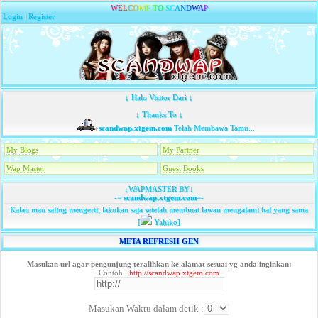
W
E
L
C
O
M
E
T
O
S
C
A
N
D
W
A
P
Login
|
Register
↓ Halo Visitor Dari ↓
↓ Thanks To ↓
scandwap.xtgem.com
Telah Membawa Tamu...
My Blogs
My Partner
Wap Master
Guest Books
↓WAPMASTER BY↓
-=
scandwap.xtgem.com
=-
Kalau mau saling mengerti, lakukan saja setelah membuat lawan mengalami hal yang sama
[
Yahiko]
META REFRESH GEN
Masukan url agar pengunjung teralihkan ke alamat sesuai yg anda inginkan:
Contoh :
http://scandwap.xtgem.com
Masukan Waktu dalam detik :