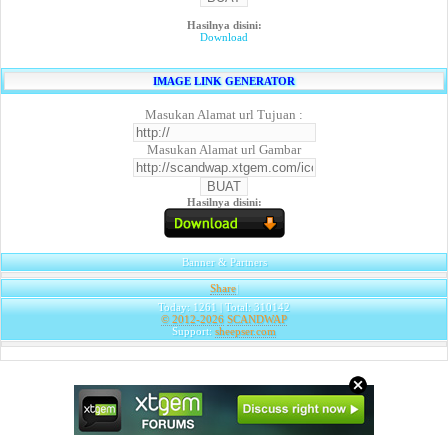
Hasilnya disini:
Download
IMAGE LINK GENERATOR
Masukan Alamat url Tujuan :
Masukan Alamat url Gambar
Hasilnya disini:
Banner & Partners
Share
|
Today: 1261 | Total: 310142
© 2012-2026
SCANDWAP
Support:
sheepser.com