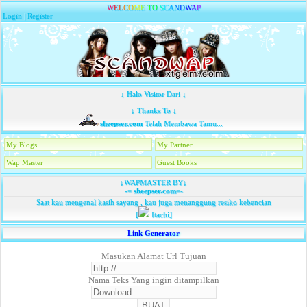
W
E
L
C
O
M
E
T
O
S
C
A
N
D
W
A
P
Login
|
Register
↓ Halo Visitor Dari ↓
↓ Thanks To ↓
sheepser.com
Telah Membawa Tamu...
My Blogs
My Partner
Wap Master
Guest Books
↓WAPMASTER BY↓
-=
sheepser.com
=-
Saat kau mengenal kasih sayang , kau juga menanggung resiko kebencian
[
Itachi]
Link Generator
Masukan Alamat Url Tujuan
Nama Teks Yang ingin ditampilkan