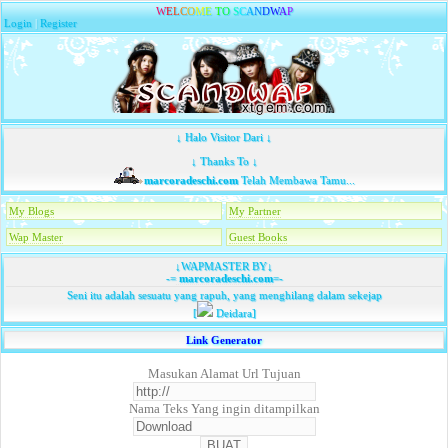
W
E
L
C
O
M
E
T
O
S
C
A
N
D
W
A
P
Login
|
Register
↓ Halo Visitor Dari ↓
↓ Thanks To ↓
marcoradeschi.com
Telah Membawa Tamu...
My Blogs
My Partner
Wap Master
Guest Books
↓WAPMASTER BY↓
-=
marcoradeschi.com
=-
Seni itu adalah sesuatu yang rapuh, yang menghilang dalam sekejap
[
Deidara]
Link Generator
Masukan Alamat Url Tujuan
Nama Teks Yang ingin ditampilkan