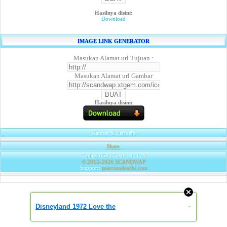
Hasilnya disini:
Download
IMAGE LINK GENERATOR
Masukan Alamat url Tujuan :
Masukan Alamat url Gambar
Hasilnya disini:
Banner & Partners
Share
|
Today: 654 | Total: 312124
© 2012-2026
SCANDWAP
Support:
marcoradeschi.com
Disneyland 1972 Love the
»