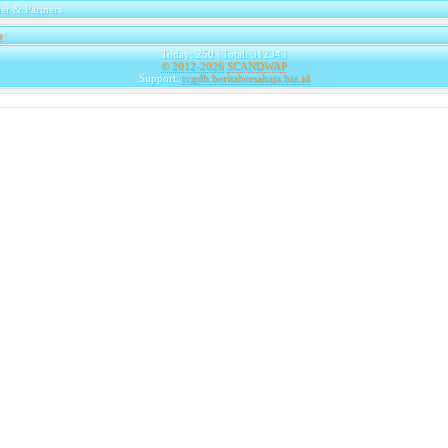
er & Partners
e
|
Today: 250 | Total: 312343
© 2012-2026
SCANDWAP
Support:
rcgdb.beritabersahaja.biz.id