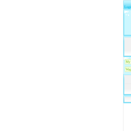
Logi
My 
Wap