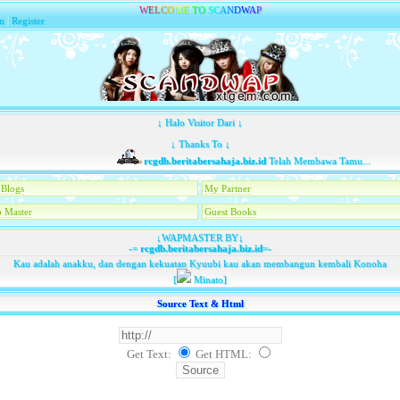
W
E
L
C
O
M
E
T
O
S
C
A
N
D
W
A
P
n
|
Register
↓ Halo Visitor Dari ↓
↓ Thanks To ↓
rcgdb.beritabersahaja.biz.id
Telah Membawa Tamu...
Blogs
My Partner
 Master
Guest Books
↓WAPMASTER BY↓
-=
rcgdb.beritabersahaja.biz.id
=-
Kau adalah anakku, dan dengan kekuatan Kyuubi kau akan membangun kembali Konoha
[
Minato]
Source Text & Html
Get Text:
Get HTML
: