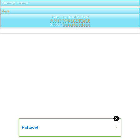
Banner & Partners
Share
|
Today: 13 | Total: 312397
© 2012-2026
SCANDWAP
Support:
betmarlositesi.com
Polaroid
»