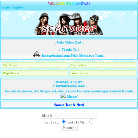
W
E
L
C
O
M
E
T
O
S
C
A
N
D
W
A
P
Login
|
Register
↓ Halo Visitor Dari ↓
↓ Thanks To ↓
betmarlositesi.com
Telah Membawa Tamu...
My Blogs
My Partner
Wap Master
Guest Books
↓WAPMASTER BY↓
-=
betmarlositesi.com
=-
Kau adalah anakku, dan dengan kekuatan Kyuubi kau akan membangun kembali Konoha
[
Minato]
Source Text & Html
Get Text:
Get HTML
: