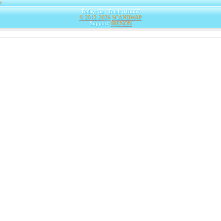
e
|
Today: 52 | Total: 318357
© 2012-2026
SCANDWAP
Support:
IRENON