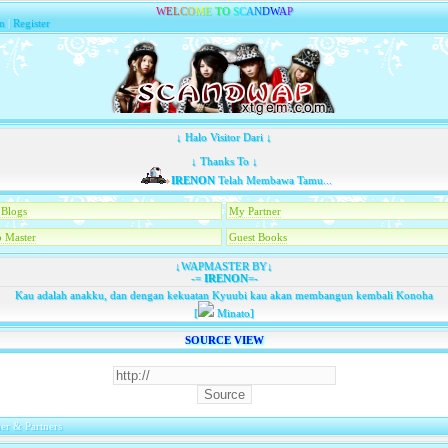
W
E
L
C
O
M
E
T
O
S
C
A
N
D
W
A
P
n
|
Register
↓ Halo Visitor Dari ↓
↓ Thanks To ↓
IRENON
Telah Membawa Tamu...
Blogs
My Partner
 Master
Guest Books
↓WAPMASTER BY↓
-=
IRENON
=-
Kau adalah anakku, dan dengan kekuatan Kyuubi kau akan membangun kembali Konoha
[
Minato]
SOURCE VIEW
er & Partners