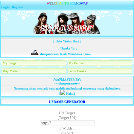
W
E
L
C
O
M
E
T
O
S
C
A
N
D
W
A
P
Login
|
Register
↓ Halo Visitor Dari ↓
↓ Thanks To ↓
sheepser.com
Telah Membawa Tamu...
My Blogs
My Partner
Wap Master
Guest Books
↓WAPMASTER BY↓
-=
sheepser.com
=-
Seseorang akan menjadi kuat apabila melindungi seseorang yang dicintainya
[
Haku]
I-FRAME GENERATOR
↓ Url Target ↓
(Target Url)
↓ Width ↓
(Lebar)