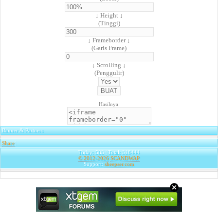
↓ Height ↓
(Tinggi)
↓ Frameborder ↓
(Garis Frame)
↓ Scrolling ↓
(Penggulir)
Hasilnya:
Banner & Partners
Share
|
Today: 583 | Total: 318444
© 2012-2026
SCANDWAP
Support:
sheepser.com