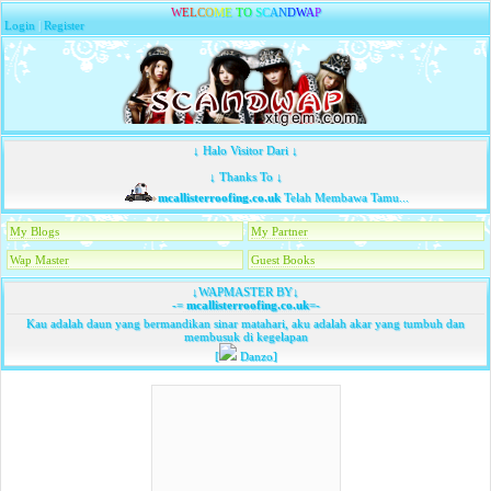
W
E
L
C
O
M
E
T
O
S
C
A
N
D
W
A
P
Login
|
Register
↓ Halo Visitor Dari ↓
↓ Thanks To ↓
mcallisterroofing.co.uk
Telah Membawa Tamu...
My Blogs
My Partner
Wap Master
Guest Books
↓WAPMASTER BY↓
-=
mcallisterroofing.co.uk
=-
Kau adalah daun yang bermandikan sinar matahari, aku adalah akar yang tumbuh dan
membusuk di kegelapan
[
Danzo]