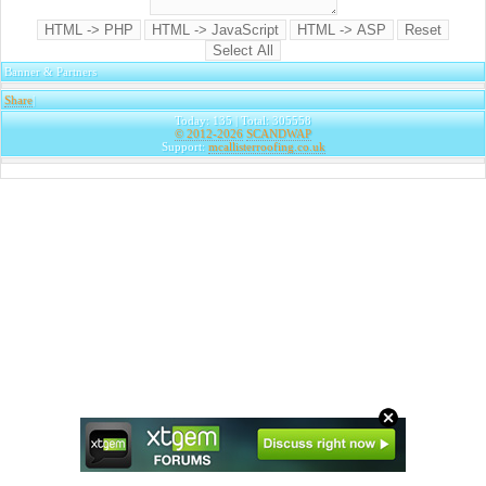
Banner & Partners
Share
|
Today: 135 | Total: 305558
© 2012-2026
SCANDWAP
Support:
mcallisterroofing.co.uk