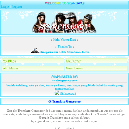
W
E
L
C
O
M
E
T
O
S
C
A
N
D
W
A
P
Login
|
Register
↓ Halo Visitor Dari ↓
↓ Thanks To ↓
sheepser.com
Telah Membawa Tamu...
My Blogs
My Partner
Wap Master
Guest Books
↓WAPMASTER BY↓
-=
sheepser.com
=-
Sudah kubilang, aku ya aku, kamu ya kamu, soal siapa yang lebih hebat itu cerita yang
membosankan
[
Shikamaru]
G-Translate Generator
Google Translate
Generator di buat untuk memudahkan anda membuat widget google
translate, anda hanya memasukan alamat blog atau wap anda dan klik "Create" maka widget
Google Translate
anda seleasi di buat.
tips: gunakan opera mini atau ucweb untuk copas.
↓ Your Site ↓