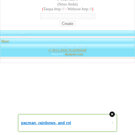
(Situs Anda)
(
Tanpa http://
-
Without http://
)
Banner & Partners
Share
|
Today: 105 | Total: 303838
© 2012-2026
SCANDWAP
Support:
sheepser.com
pacman, rainbows, and rol
»