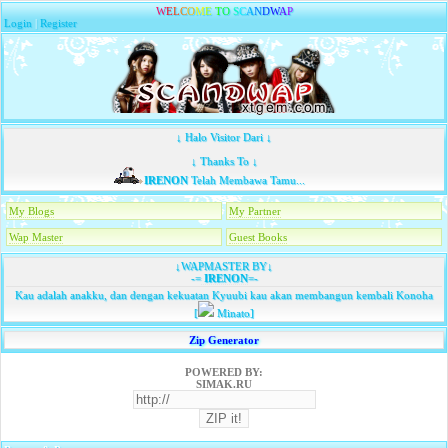
W
E
L
C
O
M
E
T
O
S
C
A
N
D
W
A
P
Login
|
Register
↓ Halo Visitor Dari ↓
↓ Thanks To ↓
IRENON
Telah Membawa Tamu...
My Blogs
My Partner
Wap Master
Guest Books
↓WAPMASTER BY↓
-=
IRENON
=-
Kau adalah anakku, dan dengan kekuatan Kyuubi kau akan membangun kembali Konoha
[
Minato]
Zip Generator
POWERED BY:
SIMAK.RU