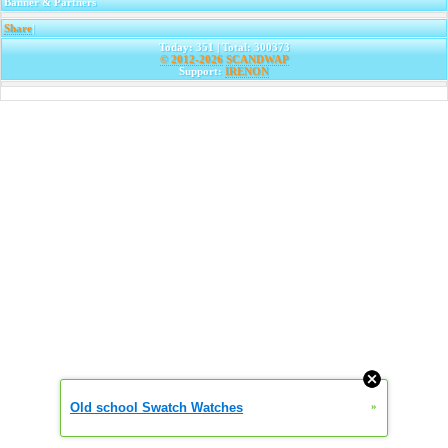
Banner & Partners
Share
|
Today: 351 | Total: 300373
© 2012-2026
SCANDWAP
Support:
IRENON
Old school Swatch Watches
»