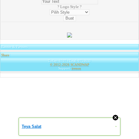
? Logo Style ?
Banner & Partners
Share
|
Today: 6707 | Total: 9753630
© 2012-2026
SCANDWAP
Support:
irenon
Teya Salat
»