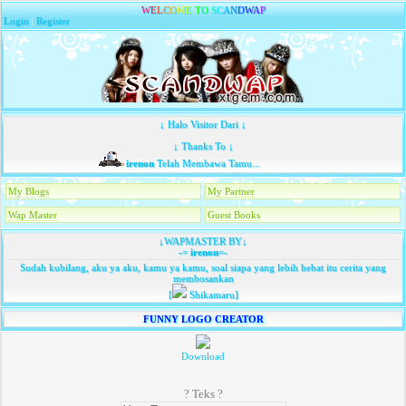
W
E
L
C
O
M
E
T
O
S
C
A
N
D
W
A
P
Login
|
Register
↓ Halo Visitor Dari ↓
↓ Thanks To ↓
irenon
Telah Membawa Tamu...
My Blogs
My Partner
Wap Master
Guest Books
↓WAPMASTER BY↓
-=
irenon
=-
Sudah kubilang, aku ya aku, kamu ya kamu, soal siapa yang lebih hebat itu cerita yang
membosankan
[
Shikamaru]
FUNNY LOGO CREATOR
Download
? Teks ?