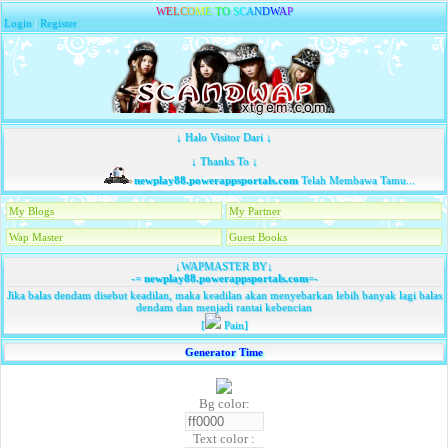
W
E
L
C
O
M
E
T
O
S
C
A
N
D
W
A
P
Login
|
Register
↓ Halo Visitor Dari ↓
↓ Thanks To ↓
newplay88.powerappsportals.com
Telah Membawa Tamu...
My Blogs
My Partner
Wap Master
Guest Books
↓WAPMASTER BY↓
-=
newplay88.powerappsportals.com
=-
Jika balas dendam disebut keadilan, maka keadilan akan menyebarkan lebih banyak lagi balas
dendam dan menjadi rantai kebencian
[
Pain]
Generator Time
Bg color:
Text color :