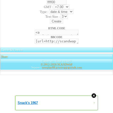
GMT :
Type :
Text Size :
HTML CODE
BBCODE
Banner & Partners
Share
|
Today: 28 | Total: 293987
© 2012-2026
SCANDWAP
Support:
newplay88.powerappsportals.com
Snack's 1967
»