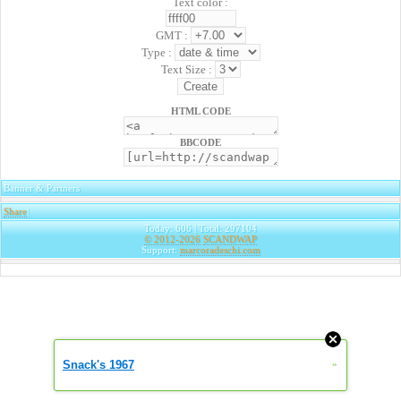
Text color :
GMT :
Type :
Text Size :
HTML CODE
BBCODE
Banner & Partners
Share
|
Today: 606 | Total: 297104
© 2012-2026
SCANDWAP
Support:
marcoradeschi.com
Snack's 1967
»