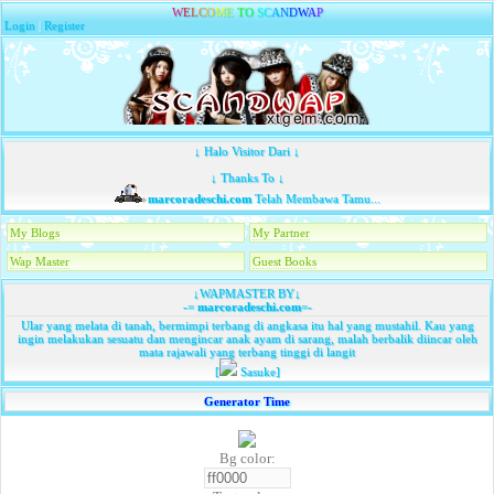
W
E
L
C
O
M
E
T
O
S
C
A
N
D
W
A
P
Login
|
Register
↓ Halo Visitor Dari ↓
↓ Thanks To ↓
marcoradeschi.com
Telah Membawa Tamu...
My Blogs
My Partner
Wap Master
Guest Books
↓WAPMASTER BY↓
-=
marcoradeschi.com
=-
Ular yang melata di tanah, bermimpi terbang di angkasa itu hal yang mustahil. Kau yang
ingin melakukan sesuatu dan mengincar anak ayam di sarang, malah berbalik diincar oleh
mata rajawali yang terbang tinggi di langit
[
Sasuke]
Generator Time
Bg color: