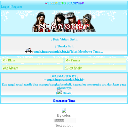
W
E
L
C
O
M
E
T
O
S
C
A
N
D
W
A
P
Login
|
Register
↓ Halo Visitor Dari ↓
↓ Thanks To ↓
csqak.inspirasiindah.biz.id
Telah Membawa Tamu...
My Blogs
My Partner
Wap Master
Guest Books
↓WAPMASTER BY↓
-=
csqak.inspirasiindah.biz.id
=-
Kau gagal tetapi masih bisa mampu bangkit kembali, karena itu menurutku arti dari kuat yang
sebenarnya
[
Hinata]
Generator Time
Bg color:
Text color :