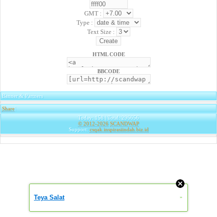
GMT :
Type :
Text Size :
HTML CODE
BBCODE
Banner & Partners
Share
|
Today: 158 | Total: 296656
© 2012-2026
SCANDWAP
Support:
csqak.inspirasiindah.biz.id
Teya Salat
»