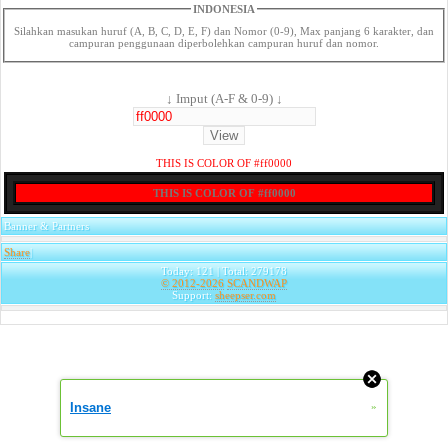
INDONESIA
Silahkan masukan huruf (A, B, C, D, E, F) dan Nomor (0-9), Max panjang 6 karakter, dan
campuran penggunaan diperbolehkan campuran huruf dan nomor.
↓ Imput (A-F & 0-9) ↓
THIS IS COLOR OF #ff0000
THIS IS COLOR OF #ff0000
Banner & Partners
Share
|
Today: 121 | Total: 279178
© 2012-2026
SCANDWAP
Support:
sheepser.com
Insane
»