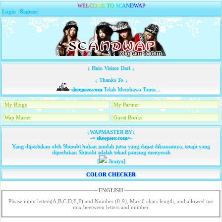
W
E
L
C
O
M
E
T
O
S
C
A
N
D
W
A
P
Login
|
Register
↓ Halo Visitor Dari ↓
↓ Thanks To ↓
sheepser.com
Telah Membawa Tamu...
My Blogs
My Partner
Wap Master
Guest Books
↓WAPMASTER BY↓
-=
sheepser.com
=-
Yang diperlukan oleh Shinobi bukan jumlah jutsu yang dapat dikuasainya, tetapi yang
diperlukan Shinobi adalah tekad pantang menyerah
[
Jiraiya]
COLOR CHECKER
ENGLISH
Please input letters(A,B,C,D,E,F) and Number (0-9), Max 6 chars length, and allowed use
mix beetween letters and number.