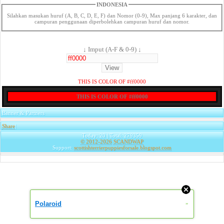
INDONESIA
Silahkan masukan huruf (A, B, C, D, E, F) dan Nomor (0-9), Max panjang 6 karakter, dan
campuran penggunaan diperbolehkan campuran huruf dan nomor.
↓ Imput (A-F & 0-9) ↓
THIS IS COLOR OF #ff0000
THIS IS COLOR OF #ff0000
Banner & Partners
Share
|
Today: 20 | Total: 279359
© 2012-2026
SCANDWAP
Support:
scottishterrierpuppiesforsale.blogspot.com
Polaroid
»