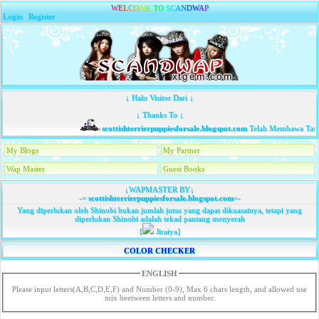
W
E
L
C
O
M
E
T
O
S
C
A
N
D
W
A
P
Login
|
Register
↓ Halo Visitor Dari ↓
↓ Thanks To ↓
scottishterrierpuppiesforsale.blogspot.com
Telah Membawa Tamu
My Blogs
My Partner
Wap Master
Guest Books
↓WAPMASTER BY↓
-=
scottishterrierpuppiesforsale.blogspot.com
=-
Yang diperlukan oleh Shinobi bukan jumlah jutsu yang dapat dikuasainya, tetapi yang
diperlukan Shinobi adalah tekad pantang menyerah
[
Jiraiya]
COLOR CHECKER
ENGLISH
Please input letters(A,B,C,D,E,F) and Number (0-9), Max 6 chars length, and allowed use
mix beetween letters and number.