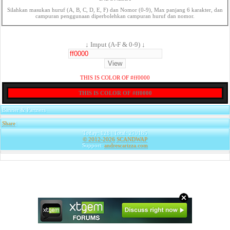
Silahkan masukan huruf (A, B, C, D, E, F) dan Nomor (0-9), Max panjang 6 karakter, dan
campuran penggunaan diperbolehkan campuran huruf dan nomor.
↓ Imput (A-F & 0-9) ↓
THIS IS COLOR OF #ff0000
THIS IS COLOR OF #ff0000
Banner & Partners
Share
|
Today: 128 | Total: 279185
© 2012-2026
SCANDWAP
Support:
andrescarizza.com