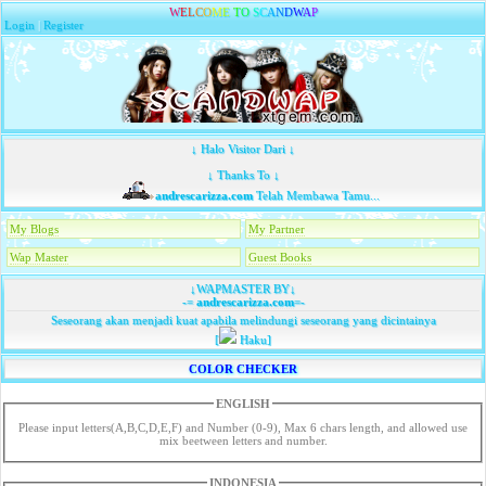
W
E
L
C
O
M
E
T
O
S
C
A
N
D
W
A
P
Login
|
Register
↓ Halo Visitor Dari ↓
↓ Thanks To ↓
andrescarizza.com
Telah Membawa Tamu...
My Blogs
My Partner
Wap Master
Guest Books
↓WAPMASTER BY↓
-=
andrescarizza.com
=-
Seseorang akan menjadi kuat apabila melindungi seseorang yang dicintainya
[
Haku]
COLOR CHECKER
ENGLISH
Please input letters(A,B,C,D,E,F) and Number (0-9), Max 6 chars length, and allowed use
mix beetween letters and number.
INDONESIA