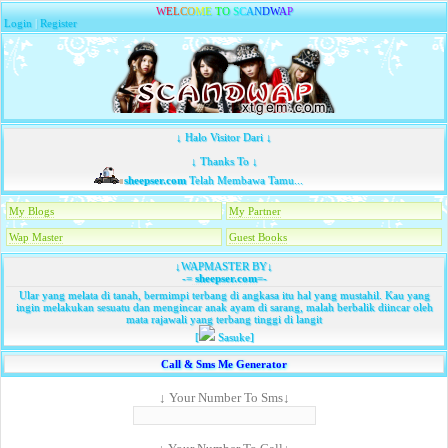
W
E
L
C
O
M
E
T
O
S
C
A
N
D
W
A
P
Login
|
Register
↓ Halo Visitor Dari ↓
↓ Thanks To ↓
sheepser.com
Telah Membawa Tamu...
My Blogs
My Partner
Wap Master
Guest Books
↓WAPMASTER BY↓
-=
sheepser.com
=-
Ular yang melata di tanah, bermimpi terbang di angkasa itu hal yang mustahil. Kau yang
ingin melakukan sesuatu dan mengincar anak ayam di sarang, malah berbalik diincar oleh
mata rajawali yang terbang tinggi di langit
[
Sasuke]
Call & Sms Me Generator
↓ Your Number To Sms↓