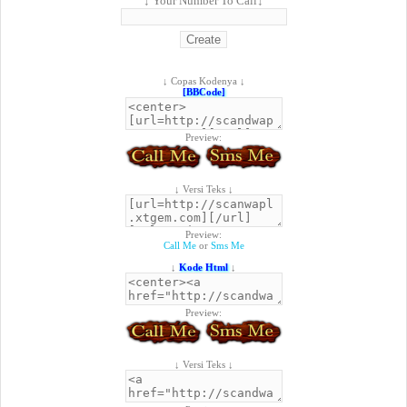
↓ Your Number To Call↓
↓ Copas Kodenya ↓
[BBCode]
Preview:
↓ Versi Teks ↓
Preview:
Call Me
or
Sms Me
↓
Kode Html
↓
Preview:
↓ Versi Teks ↓