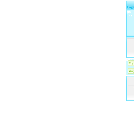
Logi
My 
Wap