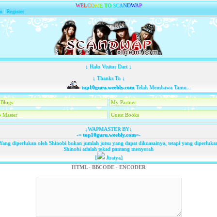
W
E
L
C
O
M
E
T
O
S
C
A
N
D
W
A
P
n
|
Register
↓ Halo Visitor Dari ↓
↓ Thanks To ↓
top10guru.weebly.com
Telah Membawa Tamu...
Blogs
My Partner
 Master
Guest Books
↓WAPMASTER BY↓
-=
top10guru.weebly.com
=-
Yang diperlukan oleh Shinobi bukan jumlah jutsu yang dapat dikuasainya, tetapi yang diperluka
Shinobi adalah tekad pantang menyerah
[
Jiraiya]
HTML - BBCODE - ENCODER