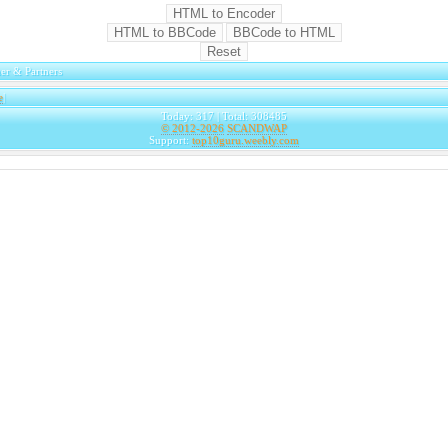
er & Partners
e
|
Today: 317 | Total: 308485
© 2012-2026
SCANDWAP
Support:
top10guru.weebly.com