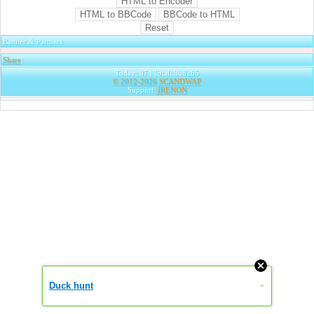
Banner & Partners
Share
|
Today: 97 | Total: 308265
© 2012-2026
SCANDWAP
Support:
IRENON
Duck hunt
»