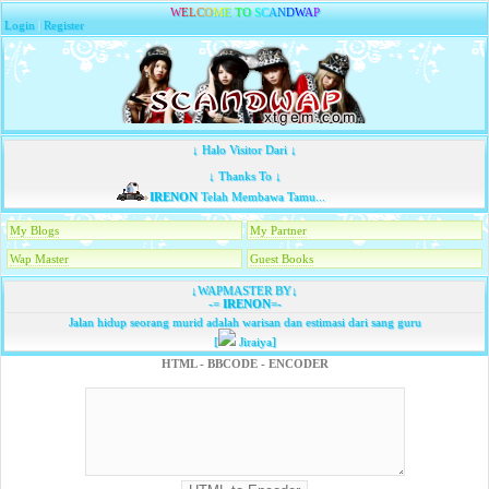
W
E
L
C
O
M
E
T
O
S
C
A
N
D
W
A
P
Login
|
Register
↓ Halo Visitor Dari ↓
↓ Thanks To ↓
IRENON
Telah Membawa Tamu...
My Blogs
My Partner
Wap Master
Guest Books
↓WAPMASTER BY↓
-=
IRENON
=-
Jalan hidup seorang murid adalah warisan dan estimasi dari sang guru
[
Jiraiya]
HTML - BBCODE - ENCODER