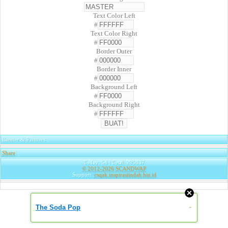
Text Color Left
#
Text Color Right
#
Border Outer
#
Border Inner
#
Background Left
#
Background Right
#
Banner & Partners
Share
|
Today: 54 | Total: 295837
© 2012-2026
SCANDWAP
Support:
csqak.inspirasiindah.biz.id
The Soda Pop
»