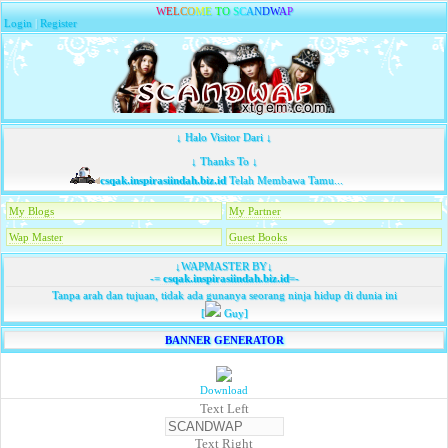
W
E
L
C
O
M
E
T
O
S
C
A
N
D
W
A
P
Login
|
Register
↓ Halo Visitor Dari ↓
↓ Thanks To ↓
csqak.inspirasiindah.biz.id
Telah Membawa Tamu...
My Blogs
My Partner
Wap Master
Guest Books
↓WAPMASTER BY↓
-=
csqak.inspirasiindah.biz.id
=-
Tanpa arah dan tujuan, tidak ada gunanya seorang ninja hidup di dunia ini
[
Guy]
BANNER GENERATOR
Download
Text Left
Text Right