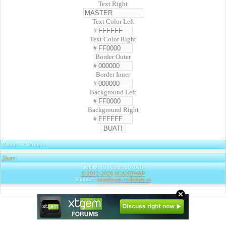
Text Right
Text Color Left
#
Text Color Right
#
Border Outer
#
Border Inner
#
Background Left
#
Background Right
#
Banner & Partners
Share
|
Today: 15 | Total: 297078
© 2012-2026
SCANDWAP
Support:
anasdream-realestate.es