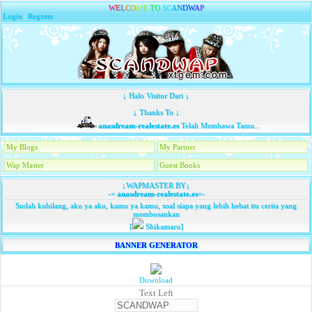
W
E
L
C
O
M
E
T
O
S
C
A
N
D
W
A
P
Login
|
Register
↓ Halo Visitor Dari ↓
↓ Thanks To ↓
anasdream-realestate.es
Telah Membawa Tamu...
My Blogs
My Partner
Wap Master
Guest Books
↓WAPMASTER BY↓
-=
anasdream-realestate.es
=-
Sudah kubilang, aku ya aku, kamu ya kamu, soal siapa yang lebih hebat itu cerita yang
membosankan
[
Shikamaru]
BANNER GENERATOR
Download
Text Left