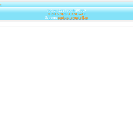
e
|
Today: 1222 | Total: 281559
© 2012-2026
SCANDWAP
Support:
tembusu-grand-cdl.sg