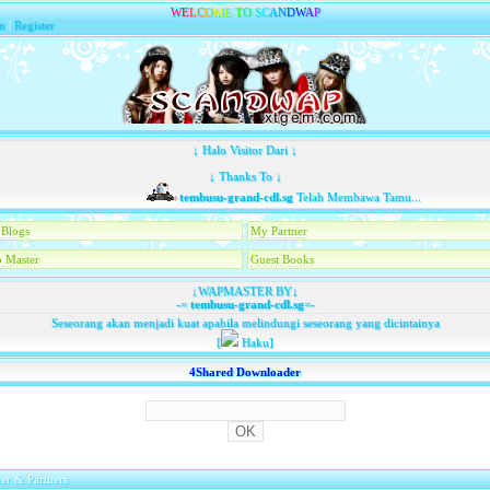
W
E
L
C
O
M
E
T
O
S
C
A
N
D
W
A
P
n
|
Register
↓ Halo Visitor Dari ↓
↓ Thanks To ↓
tembusu-grand-cdl.sg
Telah Membawa Tamu...
Blogs
My Partner
 Master
Guest Books
↓WAPMASTER BY↓
-=
tembusu-grand-cdl.sg
=-
Seseorang akan menjadi kuat apabila melindungi seseorang yang dicintainya
[
Haku]
4Shared Downloader
er & Partners