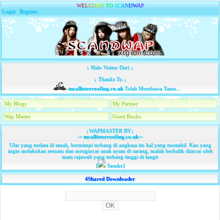
W
E
L
C
O
M
E
T
O
S
C
A
N
D
W
A
P
Login
|
Register
↓ Halo Visitor Dari ↓
↓ Thanks To ↓
mcallisterroofing.co.uk
Telah Membawa Tamu...
My Blogs
My Partner
Wap Master
Guest Books
↓WAPMASTER BY↓
-=
mcallisterroofing.co.uk
=-
Ular yang melata di tanah, bermimpi terbang di angkasa itu hal yang mustahil. Kau yang
ingin melakukan sesuatu dan mengincar anak ayam di sarang, malah berbalik diincar oleh
mata rajawali yang terbang tinggi di langit
[
Sasuke]
4Shared Downloader