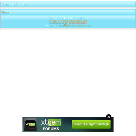
Banner & Partners
Share
|
Today: 179 | Total: 279290
© 2012-2026
SCANDWAP
Support:
mcallisterroofing.co.uk