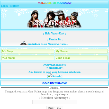
W
E
L
C
O
M
E
T
O
S
C
A
N
D
W
A
P
Login
|
Register
↓ Halo Visitor Dari ↓
↓ Thanks To ↓
mosbets.cz
Telah Membawa Tamu...
My Blogs
My Partner
Wap Master
Guest Books
↓WAPMASTER BY↓
-=
mosbets.cz
=-
Aku tersesat di jalan yang bernama kehidupan
[
Kakashi]
ICON DOWNLOAD
Tutorial
Tinggal di copas aja Gan, Kalian juga bisa langsung memasukan alamat downloadnya di
bawah ini, tanpa
http://
↓ Masukan Alamatnya ↓