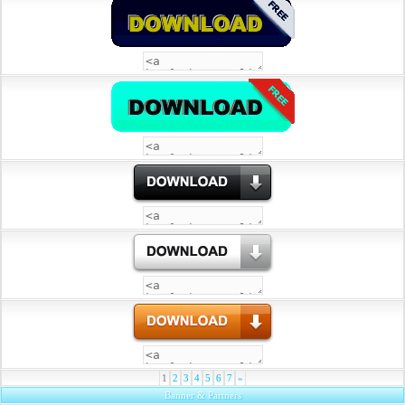
1
2
3
4
5
6
7
»
Banner & Partners