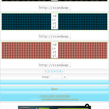
1
2
3
4
5
6
»
Jump:
Banner & Partners
Share
|
Today: 240 | Total: 340964
© 2012-2026
SCANDWAP
Support:
wresidencesmarinaviews.com.sg