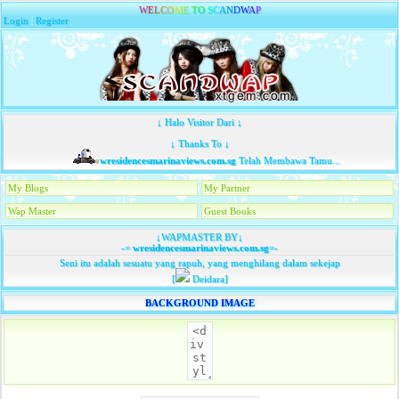
W
E
L
C
O
M
E
T
O
S
C
A
N
D
W
A
P
Login
|
Register
↓ Halo Visitor Dari ↓
↓ Thanks To ↓
wresidencesmarinaviews.com.sg
Telah Membawa Tamu...
My Blogs
My Partner
Wap Master
Guest Books
↓WAPMASTER BY↓
-=
wresidencesmarinaviews.com.sg
=-
Seni itu adalah sesuatu yang rapuh, yang menghilang dalam sekejap
[
Deidara]
BACKGROUND IMAGE