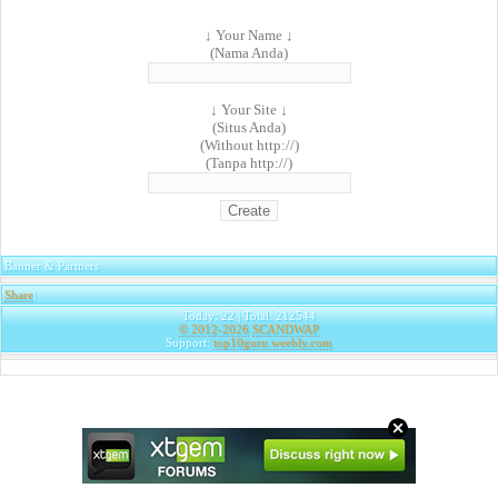
↓ Your Name ↓
(Nama Anda)
↓ Your Site ↓
(Situs Anda)
(Without http://)
(Tanpa http://)
Banner & Partners
Share
|
Today: 22 | Total: 212544
© 2012-2026
SCANDWAP
Support:
top10guru.weebly.com