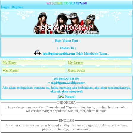
W
E
L
C
O
M
E
T
O
S
C
A
N
D
W
A
P
Login
|
Register
↓ Halo Visitor Dari ↓
↓ Thanks To ↓
top10guru.weebly.com
Telah Membawa Tamu...
My Blogs
My Partner
Wap Master
Guest Books
↓WAPMASTER BY↓
-=
top10guru.weebly.com
=-
Aku akan melepaskan kutukan itu, kalau memang ada kedamaian, aku akan menemukannya,
aku tak akan menyerah
[
Naruto]
INDONESIA
Hanya dengan memasukkan Nama dan url Wap atau Blog Anda, puluhan halaman Wap
Master dan Widget populer di wap ini, menjadi milik anda.
ENGLISH
Just enter your name and your blog url or Wap, dozens of pages Wap Master and widgets
popular in the wap, becomes yours.