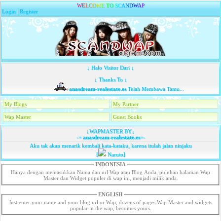
W
E
L
C
O
M
E
T
O
S
C
A
N
D
W
A
P
Login
|
Register
↓ Halo Visitor Dari ↓
↓ Thanks To ↓
anasdream-realestate.es
Telah Membawa Tamu...
My Blogs
My Partner
Wap Master
Guest Books
↓WAPMASTER BY↓
-=
anasdream-realestate.es
=-
Aku tak akan menarik kembali kata-kataku, karena itulah jalan ninjaku
[
Naruto]
INDONESIA
Hanya dengan memasukkan Nama dan url Wap atau Blog Anda, puluhan halaman Wap
Master dan Widget populer di wap ini, menjadi milik anda.
ENGLISH
Just enter your name and your blog url or Wap, dozens of pages Wap Master and widgets
popular in the wap, becomes yours.