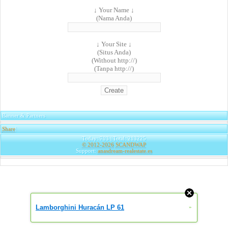
↓ Your Name ↓
(Nama Anda)
↓ Your Site ↓
(Situs Anda)
(Without http://)
(Tanpa http://)
Banner & Partners
Share
|
Today: 703 | Total: 213225
© 2012-2026
SCANDWAP
Support:
anasdream-realestate.es
Lamborghini Huracán LP 61
»