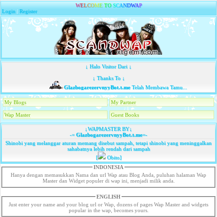
W
E
L
C
O
M
E
T
O
S
C
A
N
D
W
A
P
Login
|
Register
↓ Halo Visitor Dari ↓
↓ Thanks To ↓
GlazbogarezervnyyBot.t.me
Telah Membawa Tamu...
My Blogs
My Partner
Wap Master
Guest Books
↓WAPMASTER BY↓
-=
GlazbogarezervnyyBot.t.me
=-
Shinobi yang melanggar aturan memang disebut sampah, tetapi shinobi yang meninggalkan
sahabatnya lebih rendah dari sampah
[
Obito]
INDONESIA
Hanya dengan memasukkan Nama dan url Wap atau Blog Anda, puluhan halaman Wap
Master dan Widget populer di wap ini, menjadi milik anda.
ENGLISH
Just enter your name and your blog url or Wap, dozens of pages Wap Master and widgets
popular in the wap, becomes yours.