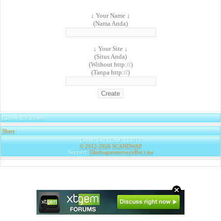
↓ Your Name ↓
(Nama Anda)
↓ Your Site ↓
(Situs Anda)
(Without http://)
(Tanpa http://)
Banner & Partners
Share
|
Today: 548 | Total: 213070
© 2012-2026
SCANDWAP
Support:
GlazbogarezervnyyBot.t.me