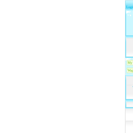
Logi
My 
Wap