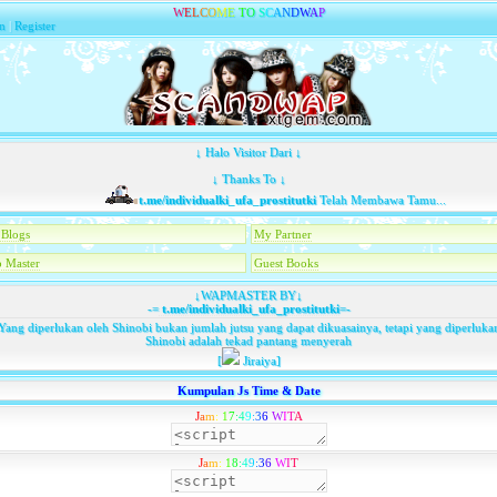
W
E
L
C
O
M
E
T
O
S
C
A
N
D
W
A
P
n
|
Register
↓ Halo Visitor Dari ↓
↓ Thanks To ↓
t.me/individualki_ufa_prostitutki
Telah Membawa Tamu...
Blogs
My Partner
 Master
Guest Books
↓WAPMASTER BY↓
-=
t.me/individualki_ufa_prostitutki
=-
Yang diperlukan oleh Shinobi bukan jumlah jutsu yang dapat dikuasainya, tetapi yang diperluka
Shinobi adalah tekad pantang menyerah
[
Jiraiya]
Kumpulan Js Time & Date
J
a
m
:
1
7
:
4
9
:
3
6
W
I
T
A
J
a
m
:
1
8
:
4
9
:
3
6
W
I
T