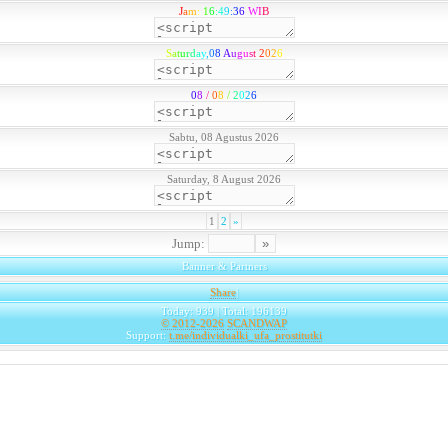
J
a
m
:
1
6
:
4
9
:
3
6
W
I
B
S
a
t
u
r
d
a
y
,
0
8
A
u
g
u
s
t
2
0
2
6
0
8
/
0
8
/
2
0
2
6
Sabtu, 08 Agustus 2026
Saturday, 8 August 2026
1
2
»
Jump:
Banner & Partners
Share
|
Today: 939 | Total: 196139
© 2012-2026
SCANDWAP
Support:
t.me/individualki_ufa_prostitutki